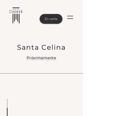
En venta
Santa Celina
Próximamente