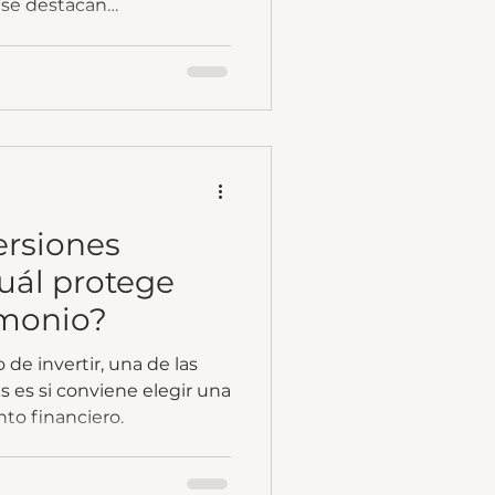
 se destacan
encial de crecimiento y
versiones
cuál protege
imonio?
e invertir, una de las
 es si conviene elegir una
to financiero.