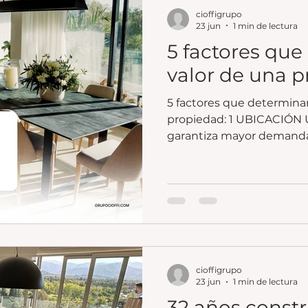
cioffigrupo
23 jun
1 min de lectura
5 factores que
valor de una 
5 factores que determinan
propiedad: 1 UBICACIÓN Una buena ubicación
garantiza mayor demanda 2 METROS distribució
funcionalidad de los espacios. 3 ANTIG
ESTADO Las propiedades
conservadas suelen requ
mantenimiento
cioffigrupo
23 jun
1 min de lectura
32 años const