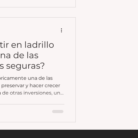
ir en ladrillo
na de las
s seguras?
tóricamente una de las
preservar y hacer crecer
a de otras inversiones, una
gible: se puede ver, usar,