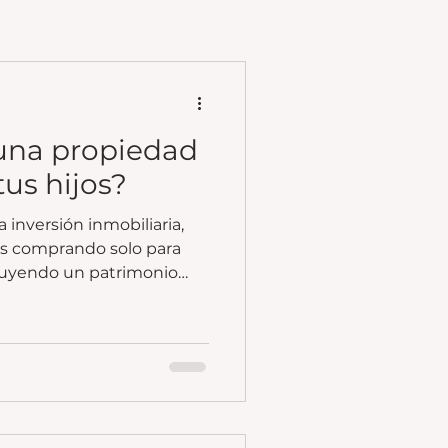
una propiedad
tus hijos?
nversión inmobiliaria,
s comprando solo para
ruyendo un patrimonio
uestra familia durante