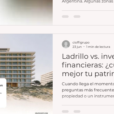
Argentina. Algunas zonas
especialmente por su pot
valorización.
cioffigrupo
23 jun
1 min de lectura
Ladrillo vs. in
financieras: ¿
mejor tu patr
Cuando llega el momento d
preguntas más frecuentes
propiedad o un instrumen