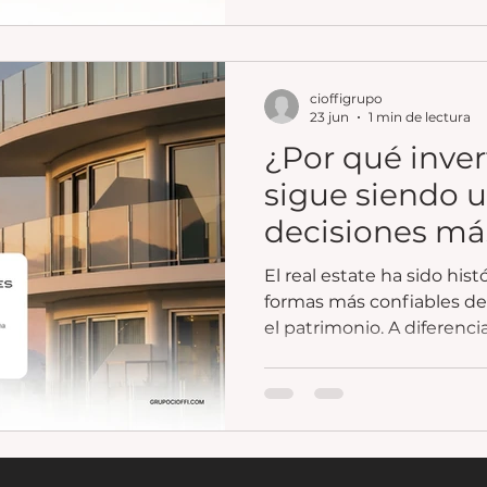
cioffigrupo
23 jun
1 min de lectura
¿Por qué invert
sigue siendo u
decisiones má
El real estate ha sido his
formas más confiables de 
el patrimonio. A diferenci
propiedad es un activo tan
alquilar y vender.