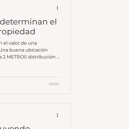
 determinan el
propiedad
 el valor de una
n y
ÜEDAD Y
 más nuevas o mejor
erir menos
ruyendo